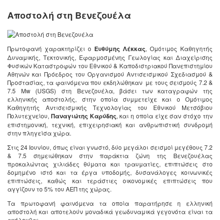
Αποστολή στη Βενεζουέλα
Πρωτοφανή χαρακτηρίζει ο
Ευθύμης Λέκκας
, Ομότιμος Καθηγητής
Δυναμικής, Τεκτονικής, Εφαρμοσμένης Γεωλογίας και Διαχείρισης
Φυσικών Καταστροφών του Εθνικού & Καποδιστριακού Πανεπιστημίου
Αθηνών και Πρόεδρος του Οργανισμού Αντισεισμικού Σχεδιασμού &
Προστασίας, τα φαινόμενα που εκδηλώθηκαν με τους σεισμούς 7.2 &
7.5 Mw (USGS) στη Βενεζουέλα, βάσει των καταγραφών της
ελληνικής αποστολής, στην οποία συμμετείχε και ο Ομότιμος
Καθηγητής Αντισεισμικής Τεχνολογίας του Εθνικού Μετσόβιου
Πολυτεχνείου,
Παναγιώτης Καρύδης
, και η οποία είχε σαν στόχο την
επιστημονική, τεχνική, επιχειρησιακή και ανθρωπιστική συνδρομή
στην πληγείσα χώρα.
Στις 24 Ιουνίου, όπως είναι γνωστό, δύο μεγάλοι σεισμοί μεγέθους 7.2
& 7.5 σημειώθηκαν στην παράκτια ζώνη της Βενεζουέλας
προκαλώντας χιλιάδες θύματα και τραυματίες, επιπτώσεις στο
δομημένο ιστό και τα έργα υποδομής, δυσανάλογες κοινωνικές
επιπτώσεις, καθώς και τεράστιες οικονομικές επιπτώσεις που
αγγίζουν το 5% του ΑΕΠ της χώρας.
Τα πρωτοφανή φαινόμενα τα οποία παρατήρησε η ελληνική
αποστολή και αποτελούν μοναδικά γεωδυναμικά γεγονότα είναι τα
ακόλουθα: