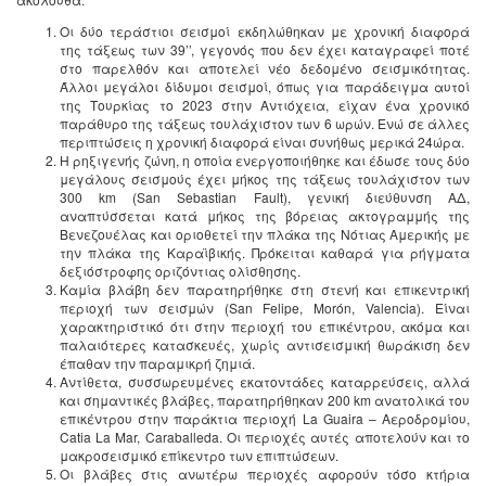
Οι δύο τεράστιοι σεισμοί εκδηλώθηκαν με χρονική διαφορά
της τάξεως των 39’’, γεγονός που δεν έχει καταγραφεί ποτέ
στο παρελθόν και αποτελεί νέο δεδομένο σεισμικότητας.
Άλλοι μεγάλοι δίδυμοι σεισμοί, όπως για παράδειγμα αυτοί
της Τουρκίας το 2023 στην Αντιόχεια, είχαν ένα χρονικό
παράθυρο της τάξεως τουλάχιστον των 6 ωρών. Ενώ σε άλλες
περιπτώσεις η χρονική διαφορά είναι συνήθως μερικά 24ώρα.
Η ρηξιγενής ζώνη, η οποία ενεργοποιήθηκε και έδωσε τους δύο
μεγάλους σεισμούς έχει μήκος της τάξεως τουλάχιστον των
300 km (San Sebastian Fault), γενική διεύθυνση ΑΔ,
αναπτύσσεται κατά μήκος της βόρειας ακτογραμμής της
Βενεζουέλας και οριοθετεί την πλάκα της Νότιας Αμερικής με
την πλάκα της Καραϊβικής. Πρόκειται καθαρά για ρήγματα
δεξιόστροφης οριζόντιας ολίσθησης.
Καμία βλάβη δεν παρατηρήθηκε στη στενή και επικεντρική
περιοχή των σεισμών (San Felipe, Morón, Valencia). Είναι
χαρακτηριστικό ότι στην περιοχή του επικέντρου, ακόμα και
παλαιότερες κατασκευές, χωρίς αντισεισμική θωράκιση δεν
έπαθαν την παραμικρή ζημιά.
Αντίθετα, συσσωρευμένες εκατοντάδες καταρρεύσεις, αλλά
και σημαντικές βλάβες, παρατηρήθηκαν 200 km ανατολικά του
επικέντρου στην παράκτια περιοχή La Guaira – Αεροδρομίου,
Catia La Mar, Caraballeda. Οι περιοχές αυτές αποτελούν και το
μακροσεισμικό επίκεντρο των επιπτώσεων.
Οι βλάβες στις ανωτέρω περιοχές αφορούν τόσο κτήρια