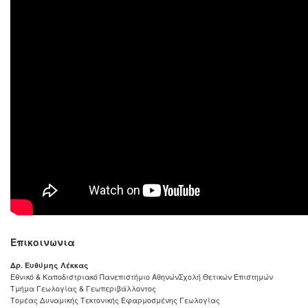
Επικοινωνια
Δρ. Ευθύμης Λέκκας
Εθνικό & Καποδιστριακό Πανεπιστήμιο Αθηνών
Σχολή Θετικών Επιστημών
Τμήμα Γεωλογίας & Γεωπεριβάλλοντος
Τομέας Δυναμικής Τεκτονικής Εφαρμοσμένης Γεωλογίας