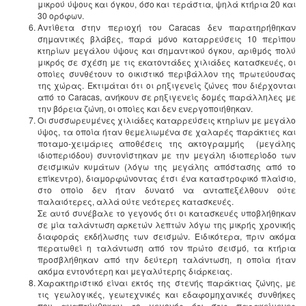
μικρού ύψους και όγκου, όσο και τεράστια, ψηλά κτήρια 20 και
30 ορόφων.
Αντίθετα στην περιοχή του Caracas δεν παρατηρήθηκαν
σημαντικές βλάβες, παρά μόνο καταρρεύσεις 10 περίπου
κτηρίων μεγάλου ύψους και σημαντικού όγκου, αριθμός πολύ
μικρός σε σχέση με τις εκατοντάδες χιλιάδες κατασκευές, οι
οποίες συνθέτουν το οικιστικό περιβάλλον της πρωτεύουσας
της χώρας. Εκτιμάται ότι οι ρηξιγενείς ζώνες που διέρχονται
από το Caracas, ανήκουν σε ρηξιγενείς δομές παράλληλες με
την βόρεια ζώνη, οι οποίες και δεν ενεργοποιήθηκαν.
Οι συσσωρευμένες χιλιάδες καταρρεύσεις κτηρίων με μεγάλο
ύψος, τα οποία ήταν θεμελιωμένα σε χαλαρές παράκτιες και
ποταμο-χειμάριες αποθέσεις της ακτογραμμής (μεγάλης
ιδιοπεριόδου) συντονίστηκαν με την μεγάλη ιδιοπερίοδο των
σεισμικών κυμάτων (λόγω της μεγάλης απόστασης από το
επίκεντρο), διαμορφώνοντας έτσι ένα καταστροφικό πλαίσιο,
στο οποίο δεν ήταν δυνατό να ανταπεξέλθουν ούτε
παλαιότερες, αλλά ούτε νεότερες κατασκευές.
Σε αυτό συνέβαλε το γεγονός ότι οι κατασκευές υποβλήθηκαν
σε μία ταλάντωση αρκετών λεπτών λόγω της μικρής χρονικής
διαφοράς εκδήλωσης των σεισμών. Ειδικότερα, πριν ακόμα
περατωθεί η ταλάντωση από τον πρώτο σεισμό, τα κτήρια
προσβλήθηκαν από την δεύτερη ταλάντωση, η οποία ήταν
ακόμα εντονότερη και μεγαλύτερης διάρκειας.
Χαρακτηριστικό είναι εκτός της στενής παράκτιας ζώνης, με
τις γεωλογικές, γεωτεχνικές και εδαφομηχανικές συνθήκες
που αναπτύχθηκαν, το γεγονός ότι στις παρακείμενες