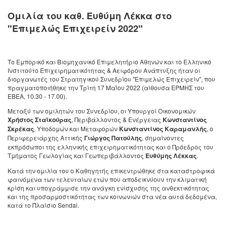
Ομιλία του καθ. Ευθύμη Λέκκα στο
"Επιμελώς Επιχειρείν 2022"
Το Εμπορικό και Βιομηχανικό Επιμελητήριο Αθηνών και το Ελληνικό
Ινστιτούτο Επιχειρηματικότητας & Αειφόρου Ανάπτυξης ήταν οι
διοργανωτές του Στρατηγικού Συνεδρίου "Επιμελώς Επιχειρείν", που
πραγματοποιήθηκε την Τρίτη 17 Μαΐου 2022 (αίθουσα ΕΡΜΗΣ του
ΕΒΕΑ, 10.30 - 17.00).
Μεταξύ των ομιλητών του Συνεδρίου, οι Υπουργοί Οικονομικών
Χρήστος Σταϊκούρας
, Περιβάλλοντος & Ενέργειας
Κωνσταντίνος
Σκρέκας
, Υποδομών και Μεταφορών
Κωνσταντίνος Καραμανλής
, ο
Περιφερειάρχης Αττικής
Γιώργος Πατούλης
, σημαίνοντες
εκπρόσωποι της ελληνικής επιχειρηματικότητας και ο Πρόεδρος του
Τμήματος Γεωλογίας και Γεωπεριβάλλοντος
Ευθύμης Λέκκας
.
Κατά την ομιλία του ο Καθηγητής επικεντρώθηκε στα καταστροφικά
φαινόμενα των τελευταίων ετών που αποδεικνύουν την κλιματική
κρίση και υπογράμμισε την ανάγκη ενίσχυσης της ανθεκτικότητας
και της προσαρμοστικότητας των κοινωνιών στα νέα αυτά δεδομένα,
κατά το Πλαίσιο Sendai.