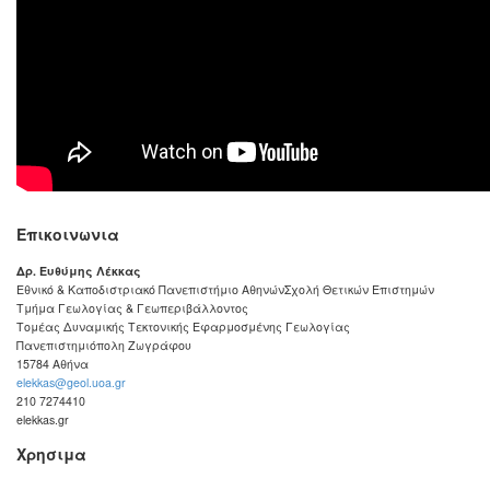
Επικοινωνια
Δρ. Ευθύμης Λέκκας
Εθνικό & Καποδιστριακό Πανεπιστήμιο Αθηνών
Σχολή Θετικών Επιστημών
Τμήμα Γεωλογίας & Γεωπεριβάλλοντος
Τομέας Δυναμικής Τεκτονικής Εφαρμοσμένης Γεωλογίας
Πανεπιστημιόπολη Ζωγράφου
15784
Αθήνα
elekkas@geol.uoa.gr
210 7274410
elekkas.gr
Χρησιμα