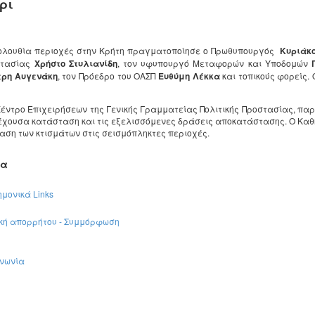
ρι
κολουθία περιοχές στην Κρήτη πραγματοποίησε ο Πρωθυπουργός
Κυριάκ
οστασίας
Χρήστο Στυλιανίδη
, τον υφυπουργό Μεταφορών και Υποδομών
Γ
ερη Αυγενάκη
, τον Πρόεδρο του ΟΑΣΠ
Ευθύμη Λέκκα
και τοπικούς φορείς.
Κέντρο Επιχειρήσεων της Γενικής Γραμματείας Πολιτικής Προστασίας, π
ρέχουσα κατάσταση και τις εξελισσόμενες δράσεις αποκατάστασης. Ο Κα
ταση των κτισμάτων στις σεισμόπληκτες περιοχές.
μα
μονικά Links
ική απορρήτου - Συμμόρφωση
ινωνία