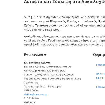
Αυτοψία και Σύσκεψη στο Αρκαλοχώ
Αυτοψία στις πληγείσες από την πρόσφατη σεισμική α
από τον υπουργό Κλιματικής Κρίσης και Πολιτικής Πρ
Χρήστο Τριαντόπουλο
, τον υφυπουργό Αθλητισμού
Λεύτ
κτίσματα και οδικό δίκτυο.
Ακολούθησε σύσκεψη που πραγματοποιήθηκε στο κινητό 
κατά την οποία ο Πρωθυπουργός ενημερώθηκε για την τ
την εξέλιξη της σεισμικής ακολουθίας και για την κατάσ
Επικοινωνια
Χρησι
Δρ. Ευθύμης Λέκκας
Επιστη
Εθνικό & Καποδιστριακό Πανεπιστήμιο
Αθηνών
Σχολή Θετικών Επιστημών
Πολιτ
Τμήμα Γεωλογίας & Γεωπεριβάλλοντος
GDPR
Τομέας Δυναμικής Τεκτονικής Εφαρμοσμένης
Γεωλογίας
Πανεπιστημιόπολη Ζωγράφου
Επικο
15784
Αθήνα
elekkas@geol.uoa.gr
210 7274410
elekkas.gr