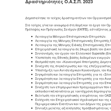
Δραστηριότητες Ο.Α.Σ.Π. 2023
Δημοσιεύτηκε το τεύχος δραστηριοτήτων του Οργανισμού 
Στο τεύχος γίνεται αναφορά στη δομή και το έργο του Ο
Πρόληψης και Πρόγνωσης Σεισμών (ΕΚΠΠΣ), εστιάζοντας 
Λειτουργία Μόνιμων Επιστημονικών Επιτροπών.
Λειτουργία της Μόνιμης Επιστημονικής Επιτροπής
Λειτουργία της Μόνιμης Ειδικής Επιστημονικής Επι
Επιχειρησιακή λειτουργία σε 24ωρη βάση του Δι
Συντονισμός του έργου του Ελληνικού Supersite (Enc
Υλοποίηση της Εθνικής βάσης δεδομένων ενεργών
Θεσμοθέτηση του «Κανονισμού Αποτίμησης Δομητι
Συνέχιση της συγκέντρωσης και της επεξεργασίας
Υποστήριξη των Αντισεισμικών Κανονισμών, του 
Συγκρότηση και λειτουργία Επιτροπής για τη «Σύ
Συγκρότηση και λειτουργία Επιτροπής για την Αν
Συγκρότηση και λειτουργία Επιτροπής για την Επικ
Συνέχιση των επιμορφωτικών προγραμμάτων που σ
εκπαιδευτική κοινότητα με ταυτόχρονη δημιουργία
Βελτίωση την επιχειρησιακής ετοιμότητας του ΟΑΣ
Ενίσχυση του Επιχειρησιακού σχεδιασμού και της ε
Περιφερειακών Ενοτήτων και των Δήμων της χώρα
Σύνταξη μελέτης αξιολόγησης προσβασιμότητας το