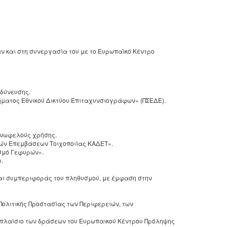
αν και στη συνεργασία του με το Ευρωπαϊκό Κέντρο
νδύνευσης.
ήματος Εθνικού Δικτύου Επιταχυνσιογράφων» (ΠΣΕΔΕ).
οινωφελούς χρήσης.
κών Επεμβάσεων Τοιχοποιίας ΚΑΔΕΤ».
ασμό Γεφυρών».
υ.
αι συμπεριφοράς του πληθυσμού, με έμφαση στην
 Πολιτικής Προστασίας των Περιφερειών, των
ο πλαίσιο των δράσεων του Ευρωπαικού Κέντρου Πρόληψης