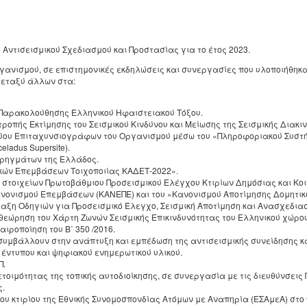
Αντισεισμικού Σχεδιασμού και Προστασίας για το έτος 2023.
ργανισμού, σε επιστημονικές εκδηλώσεις και συνεργασίες που υλοποιήθηκ
μεταξύ άλλων στα:
 Παρακολούθησης Ελληνικού Ηφαιστειακού Τόξου.
τροπής Εκτίμησης του Σεισμικού Κινδύνου και Μείωσης της Σεισμικής Διακι
κτύου Επιταχυνσιογράφων του Οργανισμού μέσω του «Πληροφοριακού Συστ
eladus Supersite).
 ρηγμάτων της Ελλάδος.
κών Επεμβάσεων Τοιχοποιίας ΚΑΔΕΤ-2022».
 στοιχείων Πρωτοβάθμιου Προσεισμικού Ελέγχου Κτιρίων Δημόσιας και Κ
Κανονισμού Επεμβάσεων (ΚΑΝΕΠΕ) και του «Κανονισμού Αποτίμησης Δομητι
νταξη Οδηγιών για Προσεισμικό Έλεγχο, Σεισμική Αποτίμηση και Ανασχεδι
αθεώρηση του Χάρτη Ζωνών Σεισμικής Επικινδυνότητας του Ελληνικού χώρο
αιροποίηση του Β΄ 350 /2016.
υμβάλλουν στην ανάπτυξη και εμπέδωση της αντισεισμικής συνείδησης κ
 έντυπου και ψηφιακού ενημερωτικού υλικού.
Π.
τοιμότητας της τοπικής αυτοδιοίκησης, σε συνεργασία με τις διευθύνσεις
ς.
υ κτιρίου της Εθνικής Συνομοσπονδίας Ατόμων με Αναπηρία (ΕΣΑμεΑ) στ